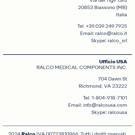
Via dei Tigli 13/G
20853 Biassono (MB)
Italia
Tel. +39.039.249.7925
Email: ralco@ralco.it
Skype: ralco_srl
Ufficio USA
RALCO MEDICAL COMPONENTS INC.
704 Dawn St
Richmond, VA 23222
Tel. 1-804-918-7101
Email: info@ralcousa.com
Skype: ralcousa
Ralco
2024
IVA 00723810966. Tutti i diritti riservati.